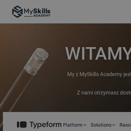
Skip
Skip
to
to
primary
main
MYSKILLS
ACADEMY
navigation
content
WITAMY
My z MySkills Academy jest
Z nami otrzymasz dostęp