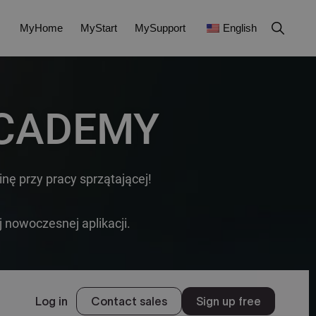
MyHome
MyStart
MySupport
English
ACADEMY
ę przy pracy sprzątającej! 
j nowoczesnej aplikacji.